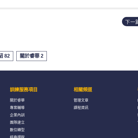
下一
 82
關於睿華 2
訓練服務項目
相關頻道
關於睿華
管理文章
專案輔導
課程資訊
企業內訓
團隊建立
數位轉型
經典課程