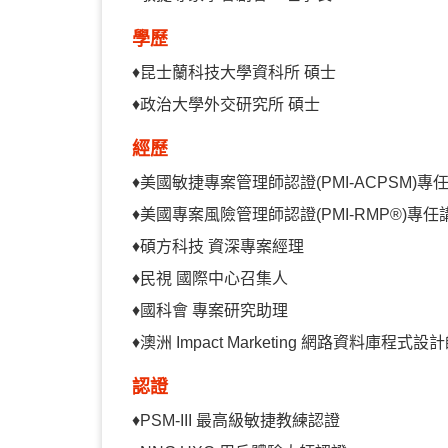
學歷
♦
昆士蘭科技大學資科所 碩士
♦政治大學外交研究所 碩士
經歷
♦
美國敏捷專案管理師認證(PMI-ACPSM)專
♦
美國專案風險管理師認證(PMI-RMP®)專任
♦
碩方科技 資深專案經理
♦
民視 國際中心召集人
♦
國科會 專案研究助理
♦
澳洲 Impact Marketing 網路資料庫程式設
認證
♦
PSM-III 最高級敏捷教練認證