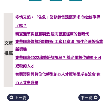
疫情又起，「告急」業務銷售遠距需求 你做好準備
了嗎？
精實變革與智慧製造 迎向智慧經濟的新時代
睿華國際趨勢培訓課程-工廠12章法 抓住台灣製造業
文章
新契機
推薦
睿華國際2022趨勢培訓課程 打造企業數位轉型不可
或缺的人才
智慧製造與數位化轉型創心人才策略兩岸交流會 逾
百人共襄盛舉
上一篇
下一篇