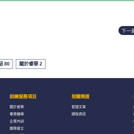
下一
 80
關於睿華 2
訓練服務項目
相關頻道
關於睿華
管理文章
專案輔導
課程資訊
企業內訓
團隊建立