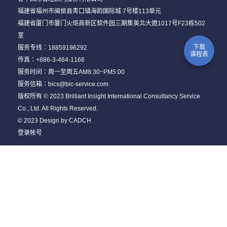
福建省福州市闽侯县青口镇海韵国际城 7号楼113单元
福建省厦门市厦门火炬高新区软件园三期集美北大道1017号F23栋502
室
下载
服务专线：
18859196292
课程表
传真：+886-3-464-1166
服务时间：周一至周五AM8:30~PM5:00
服务信箱：
bics@bic-service.com
版权所有 © 2023 Brilliant Insight International Consultancy Service
Co., Ltd. All Rights Reserved.
© 2023 Design by
CADCH
登录帐号
训练服务项目
关于睿华
专案辅导
企业内训
团队建立
数位转型