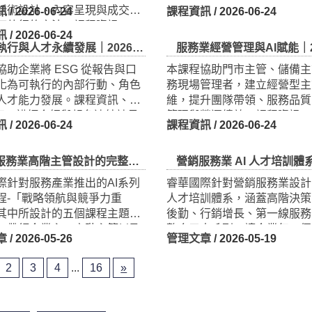
話術設計、內容呈現與成交行
材規劃、教學互動設計到線上
可執行的方法。課程資訊、
達與內容轉化，提升企業內訓
訊
/ 2026-06-24
課程資訊
/ 2026-06-24
內容與報名連結請見本頁。
教學實務能力。課程資訊、DM
容、講師介紹與報名連結請見
部查證員培訓｜2026 企業人才培訓公開班
AI 工作流程自動化實戰｜2026 企業人才培訓
協助學員建立碳足跡管理與內
本課程協助學員掌握 AI 工作
觀念，掌握盤查邏輯、資料蒐
動化的實務應用，從流程設計
證重點與實務應用，強化企業
串接到 AI 判斷與通知機制，
與永續管理上的基礎能力。課
落地的數位工作流。
訊
/ 2026-06-24
課程資訊
/ 2026-06-24
、DM 內容與報名連結請見本
與人才永續發展｜2026 企業人才培訓公開班
服務業經營管理與AI賦能｜2026 企業人才
協助企業將 ESG 從報告與口
本課程協助門市主管、儲備主
化為可執行的內部行動、角色
務現場管理者，建立經營型主
人才能力發展。課程資訊、
維，提升團隊帶領、服務品質
內容、講師介紹與報名連結請見
管理與營運績效。課程資訊、D
訊
/ 2026-06-24
課程資訊
/ 2026-06-24
容、講師介紹與報名連結請見
2
3
4
...
16
»
業高階主管設計的完整AI決策培訓課程
營銷服務業 AI 人才培訓體系：從高階決策到第一線執行的