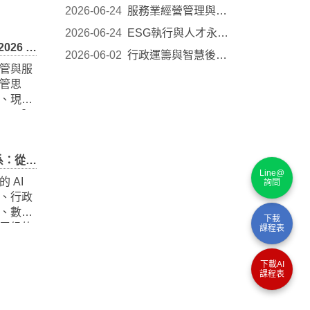
授課表
2026-06-24
碳足跡內部查證員培訓｜2026 企業人才培訓公開班
的數位
2026-06-24
TTT企業內訓培訓數位班｜2026 企業人才培訓公開班
 內
本頁。
2026-06-24
銷售表達與短影音行銷應用實戰｜2026 企業人才培...
公開班
2026-06-24
TTT企業內訓培訓基礎班｜2026 企業人才培訓公開班
流程自
2026-06-24
服務業經營管理與AI賦能｜2026 企業人才培訓公開...
、資料
建立可
2026-06-24
ESG執行與人才永續發展｜2026 企業人才培訓公開班
2026-06-02
行政運籌與智慧後勤：把時間還給真正需要人的工...
Line@
培訓公開班
詢問
管與服
下載
管思
課程表
、現場
M 內
下載AI
本頁。
課程表
完整學習路徑