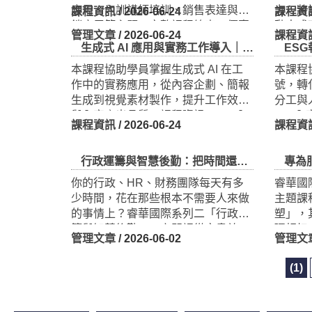
應用、內訓講師培訓、銷售表達與行
力，將
銷應用等主題。完整課程總表、優惠
動串成
管理文章
/ 2026-06-24
課程資
方案與報名資訊已正式公告，歡迎企
DM 
業團報與個人進修報名。
TTT企業內訓培訓基礎班｜2026 企業人才培訓公開班
碳足跡內
本課程協助企業內部講師與培訓人才
本課程
建立授課基礎能力，從課程設計、教
部查證
學邏輯、表達技巧到互動引導，強化
集、查
內訓規劃與教學實務能力。課程資
在淨零
課程資訊
/ 2026-06-24
課程資
訊、DM 內容、講師介紹與報名連結
程資訊
請見本頁。
頁。
生成式 AI 應用與實務工作導入｜2026 企業人才培訓公開班
ESG執行
本課程協助學員掌握生成式 AI 在工
本課程
作中的實務應用，從內容企劃、簡報
號，轉
生成到視覺素材製作，提升工作效率
分工與
與內容產出品質。課程資訊、DM 內
DM 
課程資訊
/ 2026-06-24
課程資
容、講師介紹與報名連結請見本頁。
本頁。
(1)
行政運籌與智慧後勤：把時間還給真正需要人的工作
專為服務